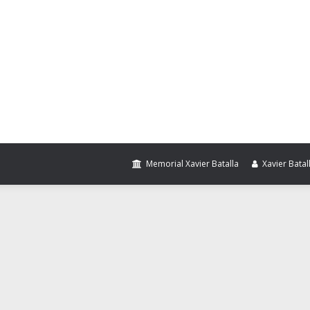
 es una idea
juny 4, 2011
ANGUARDIA Arabia Saudí pretende parar los vientos de cambio que 
evueltas populares que arrancaron en Túnez, está decidida a evitar el c
Memorial Xavier Batalla
Xavier Batal