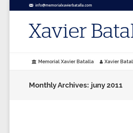
info@memorialxavierbatalla.com
Memorial Xavier Batalla
Xavier Batal
Monthly Archives:
juny 2011
El club de los reyes