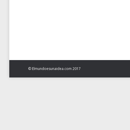
La Vanguardia
,
Orient Mitjà
,
Uncategorized
By
El mundo
El club de los reyes SÁBADO, 4 JUNIO 2011 LA V
Jordania. La familia real saudí, alarmada por las r
digerible.…
© Elmundoesunaidea.com 2017