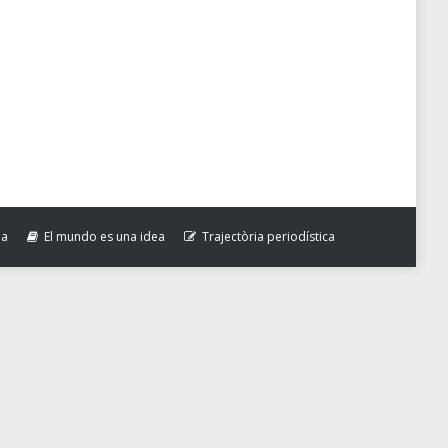
soplan desde Marruecos hasta Omán, pasando por
ambio o, si este resulta inevitable, a hacerlo
la
El mundo es una idea
Trajectòria periodística