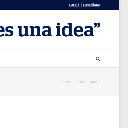
Català
|
Castellano
Search:
 are here:
Home
2011
juny