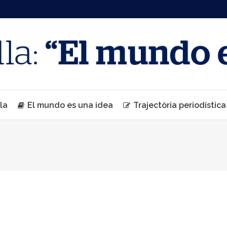
la
El mundo es una idea
Trajectòria periodística
You